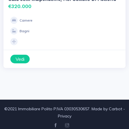
€320.000
Camere
Bagni
Vedi
©2021 Immobiliare Polito P.IVA 03030530657. Made by
Carbot
-
Privacy